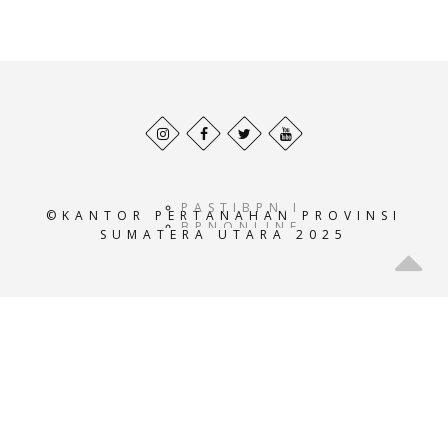
Behance
Facebook
Twitter
Pinterest
profile
profile
profile
profile
PASTIBPN.ID
©KANTOR PERTANAHAN PROVINSI
BPNONLINE.AC.ID
SUMATERA UTARA 2025
E-
ATRBPN.AC.ID
POS-
BPN.AC.ID
GEOPORTALATRBPN.AC.I
GISTARU.AC.ID
BADANPERTANAHANNASIO
SISTEMINFORMASIBPN.AC
KEMENTRIANPERTANAHAN
ATRBPNINDONESIA.AC.I
ATR-