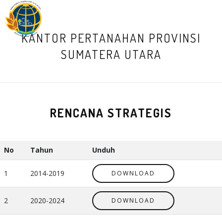
M
KANTOR PERTANAHAN PROVINSI
SUMATERA UTARA
RENCANA STRATEGIS
No
Tahun
Unduh
1
2014-2019
DOWNLOAD
2
2020-2024
DOWNLOAD