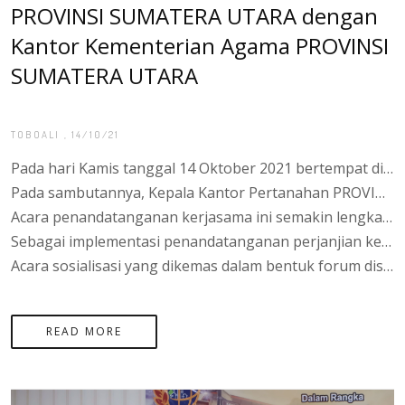
PROVINSI SUMATERA UTARA dengan
Kantor Kementerian Agama PROVINSI
SUMATERA UTARA
TOBOALI
, 14/10/21
Pada hari Kamis tanggal 14 Oktober 2021 bertempat di Aula Kantor Kementerian Agama PROVINSI SUMATERA UTARA beralamat di Jalan Komplek Perkantoran Terpadu Pemerintah PROVINSI SUMATERA UTARA, resmi ditandatangani perjanjian kerjasama antara Kantor Pertanahan PROVINSI SUMATERA UTARA dan Kantor Kementerian Agama PROVINSI SUMATERA UTARA Nomor: 983/KK.29.05/TU.HM.01/10/2021 dan Nomor: 43/PKS-19.03.UP.01.03/X/2021 dengan substansi perjanjian kerjasama yang pada intinya berisi kesepakatan antara kedua Kementerian untuk bersinergi mendukung percepatan pelaksanaan sertipikasi dan menjamin kepastian hukum hak atas tanah wakaf dan tanah peribadatan lainnya di PROVINSI SUMATERA UTARA. Acara ini dihadiri langsung oleh Kepala Kantor Pertanahan PROVINSI SUMATERA UTARA, Agung Basuki, S.ST., M.H. dan Kepala Kantor Kementerian Agama PROVINSI SUMATERA UTARA, H. Jamaludin, S.Ag., M.H.
Pada sambutannya, Kepala Kantor Pertanahan PROVINSI SUMATERA UTARA menyampaikan bahwa tugas pokok dan fungsi kantor pertanahan tidak terbatas hanya pada proses sertipikasi hak atas tanah saja, tetapi secara lebih luas adalah mendukung Program Strategis Nasional yang digagas pemerintah pusat dan disertai program lanjutan pasca sertipikasi yaitu pemberdayaan masyarakat pasca legalisasi aset untuk meningkatkan kesejahteraan ekonomi masyarakat melalui pembinaan kemitraan bersama perbankan dan instansi pemerintah lainnya. Sementara Kepala Kantor Kementerian Agama PROVINSI SUMATERA UTARA menyampaikan ucapan terimakasih kepada Kantor Pertanahan PROVINSI SUMATERA UTARA dan jajarannya yang telah mendukung sertipikasi aset Kementerian Agama berupa Kantor Urusan Agama (KUA) yang tersebar di wilayah PROVINSI SUMATERA UTARA. Kepala Kantor Kementerian Agama PROVINSI SUMATERA UTARA juga menyampaikan bahwa masyarakat umumnya hanya mengenal Kementerian Agama merupakan lembaga yang menyelenggarakan ibadah haji dan mengatur urusan perkawinan saja. Namun, secara lebih luas Kantor Kementerian Agama juga menyelenggarakan pendidikan berbasis keagamaan seperti rencana pembangunan Madrasah Aliyah Negeri Program Khusus yang akan dibangun untuk pertamakalinya di PROVINSI SUMATERA UTARA.
Acara penandatanganan kerjasama ini semakin lengkap dengan diselenggerakannya acara penyerahan 2 (dua) sertipikat Wakaf kepada Nadzir dengan penggunaan tanah masing-masing untuk Masjid Nurul Iman dan Taman Pendidikan Al-Qur’an Nurul Iman yang keduanya terletak di Desa Penutuk, Kecamatan Lepar Pongok. Kepala Kantor Pertanahan PROVINSI SUMATERA UTARA berharap dengan diserahkannya sertipikat hak atas tanah kepada para Nadzir, pengelola harta wakaf dapat memperoleh kepastian hukum kepemilikan tanah yang digunakan untuk keperluan peribadatan dan dapat dimanfaatkan dengan baik untuk kepentingan khususnya para santri dan umat muslim pada umumnya
Sebagai implementasi penandatanganan perjanjian kerjasama ini, pada hari jumat tanggal 15 Oktober 2021 dilaksanakan Sosialisasi Sertipikasi Tanah Wakaf dan Tanah Peribadatan Lainnya yang dihadiri para pemuka agama, Pengurus Badan Wakaf Indonesia (BWI), Nadzir di lingkungan Kecamatan Tukak Sadai dengan Narasumber Kepala Seksi Penetapan Hak dan Pendaftaran Tanah, MGS. Dedi, A,Md, Kepala Seksi Survei dan Pemetaan, Ema Martonowadi, S.AP., M.M., dan Pejabat Fungsional Koordinator Penetapan Hak, Tan Reza Biando, S.H. dengan difasilitasi oleh Kepala Seksi Penyelenggaraan Zakat dan Wakaf, Yuslalili Ningsih, S.Ag.
Acara sosialisasi yang dikemas dalam bentuk forum diskusi ini tetap mematuhi protokol kesehatan dan mendukung upaya pemerintah mencegah dan menanggulangi penyebaran Covid-19. Pada Acara ini disampaikan materi mengenai prosedur dan persyaratan sertipikasi tanah wakaf, pembahasan dan penyelesaian permasalahan seputar tanah wakaf serta kewajiban pemegang dan pengelola tanah wakaf dalam memelihara tanda batas bidang tanah untuk mencegah permasalahan sengketa batas dikemudian hari. Acara sosialisasi ini sangat bermanfaat untuk memberikan pemahaman kepada para Nadzir di Kecamatan Tukak Sadai untuk mempersiapkan dokumen yang diperlukan dalam proses sertipikasi tanah wakaf berserta prosedur legalisasi penetapan Nadzir perorangan dan/atau badan hukum yang merupakan dokumen tidak terpisahkan pada permohonan Hak Wakaf di kantor pertanahan.
READ MORE