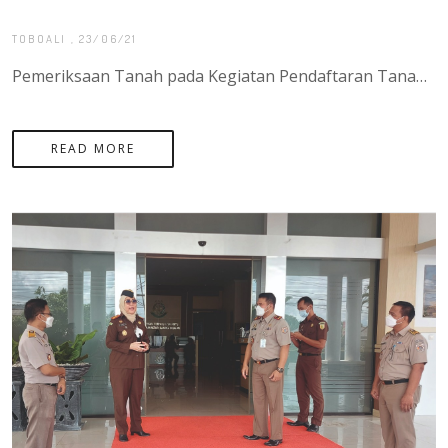
TOBOALI
, 23/06/21
Pemeriksaan Tanah pada Kegiatan Pendaftaran Tanah Sistematis Lengkap (PTSL) Tahun 2021 yang di laksankan di desa Penutuk dan Desa Tanjung Labu di pulau Lepar yang di hadiri oleh bapak Agung Basuki, S.ST.,M.H Selaku Kepala Kantor Pertanahan Kabupaten Bangk
READ MORE