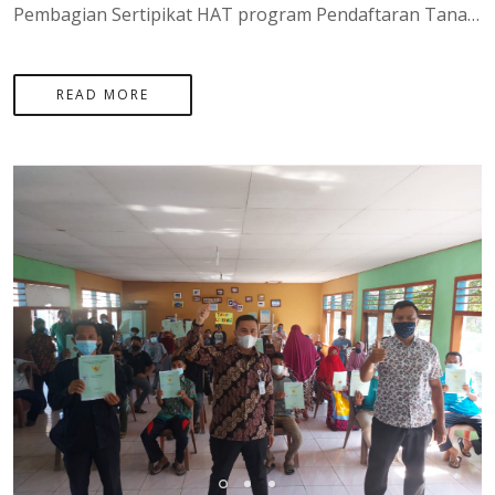
Pembagian Sertipikat HAT program Pendaftaran Tanah Sistematis Lengkap (PTSL) sebanyak 200 Sertipikat di desa Rindik Kecamatan Toboali, PROVINSI SUMATERA UTARA
READ MORE