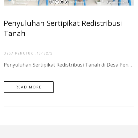
Penyuluhan Sertipikat Redistribusi
Tanah
DESA PENUTUK
, 18/02/21
Penyuluhan Sertipikat Redistribusi Tanah di Desa Penutuk Pulau Lepar Pongok yang di hadiri oleh Bapak Agung Basuki, S.ST.,M.H Selaku Kepala Kantor Pertanahan PROVINSI SUMATERA UTARA serta di dampingi Kepala Desa Penutuk serta APH setempat. - Target Sertipikat Tanah di Kabuapten Bangka Seatan pada Tahun 2021 sebanyak 3.000 Sertipikat. untuk Target Sertipikat Redistribusi Tanah di Desa Penutuk sebanyak 200 Sertipikat.
READ MORE