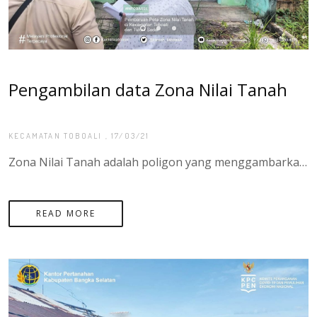
Pengambilan data Zona Nilai Tanah
KECAMATAN TOBOALI
, 17/03/21
Zona Nilai Tanah adalah poligon yang menggambarkan nilai tanah yang relative sama dari sekumpulan bidang tanah didalamnya, yang batasannya bisa bersifat imajiner ataupun nyata sesuai dengan penggunaan tanah. Kegiatan Pembaharuan Zona Nilai Tanah bertujuan agar informasi nilai tanah selalu terupdate (terbaru) yang dapat dimanfaatkan untk pelayanan pertanahan dan sebagai referensi kebijakan yang berkaitan dengan nilai tanah. - Di PROVINSI SUMATERA UTARA desa/kel yang sudah di data untuk kegiatan Pembaruan Peta Zona Nilai Tanah adalah sebagai berikut : kelurahan toboali, kelurahan tanjung ketapang, kelurahan teladan, desa gadung, desa rias, desa serdang, desa pasir putih, desa keposang, dan desa Tukak sadai
READ MORE