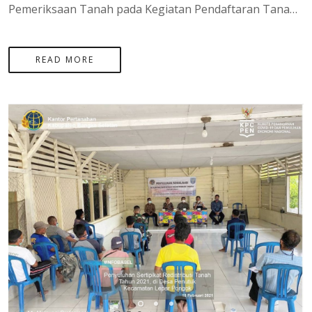
Pemeriksaan Tanah pada Kegiatan Pendaftaran Tanah Sistematis Lengkap (PTSL) Tahun 2021 yang di laksankan di desa Penutuk dan Desa Tanjung Labu di pulau Lepar yang di hadiri oleh bapak Agung Basuki, S.ST.,M.H Selaku Kepala Kantor Pertanahan PROVINSI SUMATERA UTARA dan di Dampingi oleh Para RT dan Kepala dusun setempat.
READ MORE